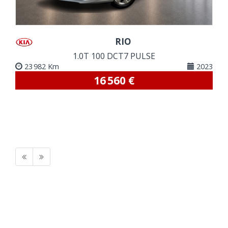
RIO
1.0T 100 DCT7 PULSE
23 982 Km
2023
16 560 €